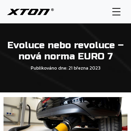
Start
O nás
Evoluce nebo revoluce –
Naše produkty
nová norma EURO 7
Distributoři
Blog
Publikováno dne: 21 března 2023
Kontakt
STÁHNOUT NEJNOVĚJŠÍ KATALOG