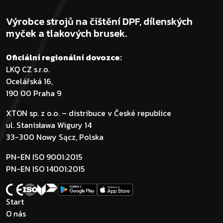
Výrobce strojů na čištění DPF, dílenských
myček a tlakových brusek.
Oficiální regionální dovozce:
LKQ CZ s.r.o.
Ocelářská 16,
190 00 Praha 9
XTON sp. z o.o. – distribuce v České republice
ul. Stanisława Wigury 14
33-300 Nowy Sącz, Polska
PN-EN ISO 9001:2015
PN-EN ISO 14001:2015
Start
O nás