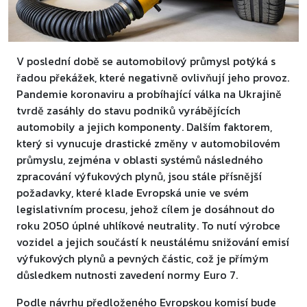
V poslední době se automobilový průmysl potýká s
řadou překážek, které negativně ovlivňují jeho provoz.
Pandemie koronaviru a probíhající válka na Ukrajině
tvrdě zasáhly do stavu podniků vyrábějících
automobily a jejich komponenty. Dalším faktorem,
který si vynucuje drastické změny v automobilovém
průmyslu, zejména v oblasti systémů následného
zpracování výfukových plynů, jsou stále přísnější
požadavky, které klade Evropská unie ve svém
legislativním procesu, jehož cílem je dosáhnout do
roku 2050 úplné uhlíkové neutrality. To nutí výrobce
vozidel a jejich součástí k neustálému snižování emisí
výfukových plynů a pevných částic, což je přímým
důsledkem nutnosti zavedení normy Euro 7.
Podle návrhu předloženého Evropskou komisí bude