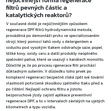
filtrů pevných částic a
katalytických reaktorů?
V současné době je nejúčinnějším způsobem
regenerace DPF filtrů hydrodynamická metoda,
prováděná po demontáži prvku ve specializovaném
stroji, který pomocí tahů vody s detergentem a
vzduchu pod vysokým tlakem odstraňuje saze, popel,
těžké kovy, oxidy ceru a další produkty neúplného
spalování paliva, které se usazují v kanálech monolitu.
Důležité je, že po procesu rgenerace filtr prochází
důkladným sušením. V důsledku toho prvek po
komplexní regeneraci bezpečně získá zpět své tovární
vlastnosti potvrzené zkouškou zpětného tlaku před a
po čištění. Nejlepší ochranu filtru a jistotu
bezporuchové jízdy zajistí aplikace preventivní
regenerace DPF, a to v intervalech závislých na ujetých
kilometrech a typu vozidla.